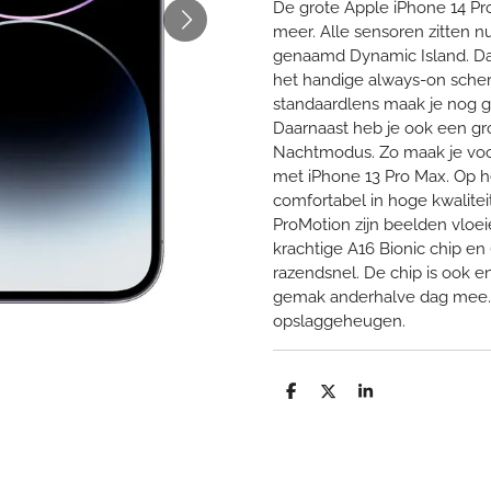
De grote Apple iPhone 14 P
meer. Alle sensoren zitten n
genaamd Dynamic Island. Daar
het handige always-on scherm
standaardlens maak je nog ge
Daarnaast heb je ook een gr
Nachtmodus. Zo maak je voora
met iPhone 13 Pro Max. Op he
comfortabel in hoge kwaliteit 
ProMotion zijn beelden vloei
krachtige A16 Bionic chip e
razendsnel. De chip is ook e
gemak anderhalve dag mee. J
opslaggeheugen.
D
D
S
e
e
h
l
e
a
e
l
r
n
e