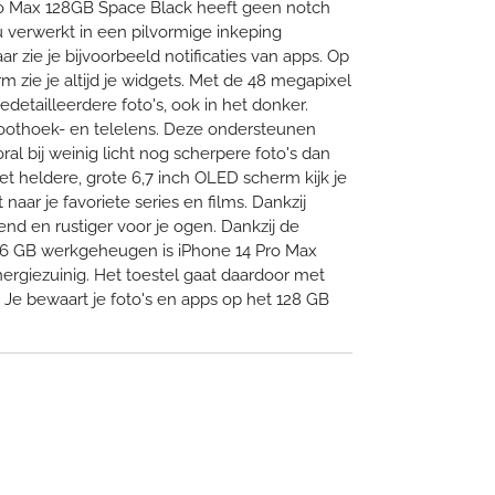
ro Max 128GB Space Black heeft geen notch
u verwerkt in een pilvormige inkeping
 zie je bijvoorbeeld notificaties van apps. Op
 zie je altijd je widgets. Met de 48 megapixel
detailleerdere foto's, ook in het donker.
oothoek- en telelens. Deze ondersteunen
l bij weinig licht nog scherpere foto's dan
t heldere, grote 6,7 inch OLED scherm kijk je
naar je favoriete series en films. Dankzij
end en rustiger voor je ogen. Dankzij de
n 6 GB werkgeheugen is iPhone 14 Pro Max
nergiezuinig. Het toestel gaat daardoor met
e bewaart je foto's en apps op het 128 GB