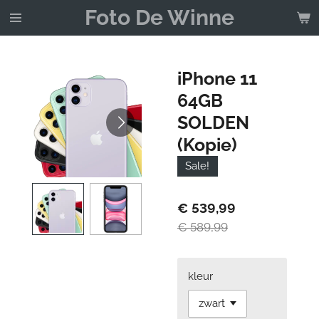
Foto De Winne
Ga
direct
naar
de
iPhone 11
hoofdinhoud
64GB
SOLDEN
(Kopie)
Sale!
€ 539,99
€ 589,99
kleur