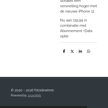
Schakel een
versnelling hoger met
de nieuwe iPhone 11.
Nu aan 119,99 in
combinatie met
Abonnement +Data
optie
D
D
S
D
e
e
h
e
l
e
a
l
e
l
r
e
n
e
n
© 2020 - 2026 fotodewinne
Powered by
JouwWeb