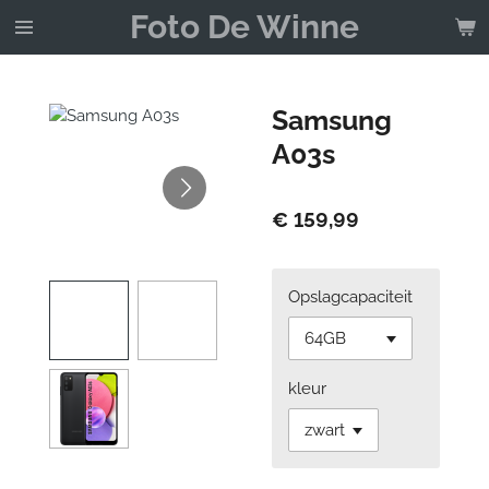
Foto De Winne
Ga
direct
naar
de
Samsung
hoofdinhoud
A03s
€ 159,99
Opslagcapaciteit
kleur