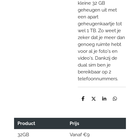
kleine 32 GB
geheugen uit met
een apart
geheugenkaartje tot
wel 1 TB. Zo weet je
zeker dat je meer dan
genoeg ruimte hebt
voor al je foto's en
video's. Dankzij de
dual sim ben je
bereikbaar op 2
telefoonnummers.
D
D
S
D
e
e
h
e
l
e
a
l
e
l
r
e
n
e
n
Product
Prijs
32GB
Vanaf €9