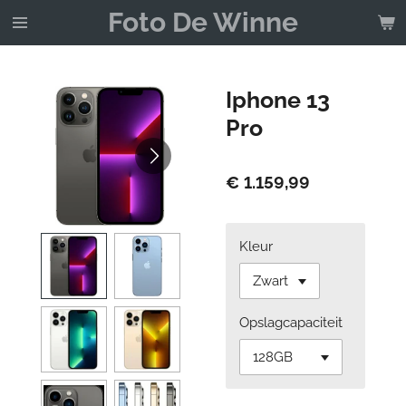
Foto De Winne
Ga
direct
naar
de
Iphone 13
hoofdinhoud
Pro
€ 1.159,99
Kleur
Opslagcapaciteit