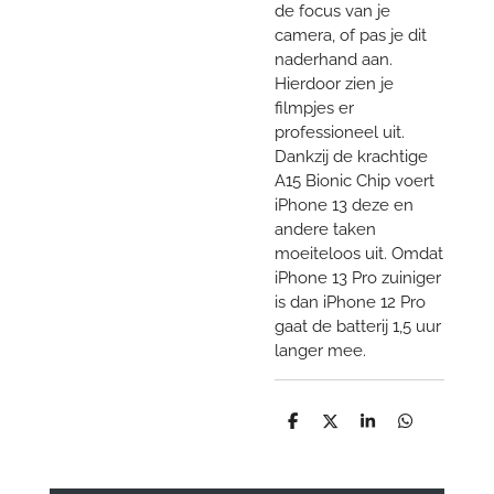
de focus van je
camera, of pas je dit
naderhand aan.
Hierdoor zien je
filmpjes er
professioneel uit.
Dankzij de krachtige
A15 Bionic Chip voert
iPhone 13 deze en
andere taken
moeiteloos uit. Omdat
iPhone 13 Pro zuiniger
is dan iPhone 12 Pro
gaat de batterij 1,5 uur
langer mee.
D
D
S
D
e
e
h
e
l
e
a
l
e
l
r
e
n
e
n