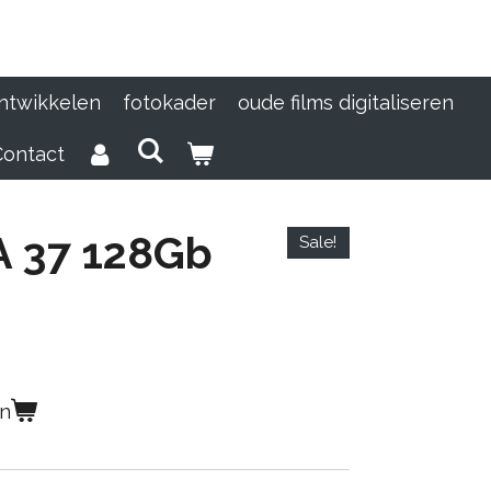
ontwikkelen
fotokader
oude films digitaliseren
Contact
 37 128Gb
Sale!
en