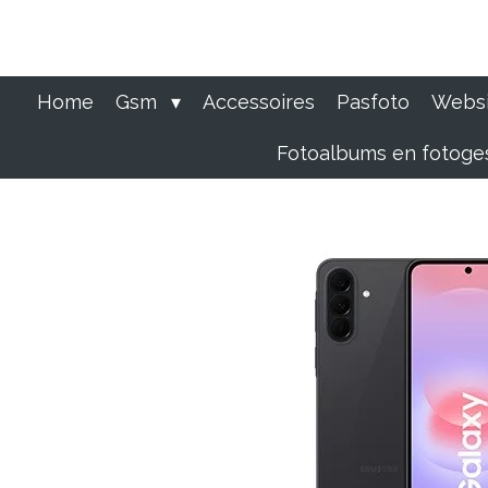
Ga
direct
naar
de
Home
Gsm
Accessoires
Pasfoto
Websi
hoofdinhoud
Fotoalbums en fotog