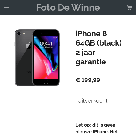
Foto De Winne
Ga
direct
naar
de
iPhone 8
hoofdinhoud
64GB (black)
2 jaar
garantie
€ 199,99
Uitverkocht
Let op: dit is geen
nieuwe iPhone. Het