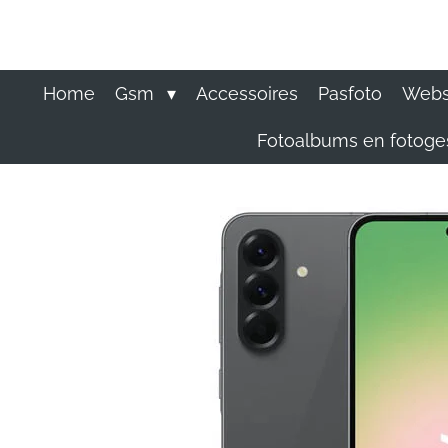
Ga
direct
naar
de
Home
Gsm
Accessoires
Pasfoto
Websi
hoofdinhoud
Fotoalbums en fotog