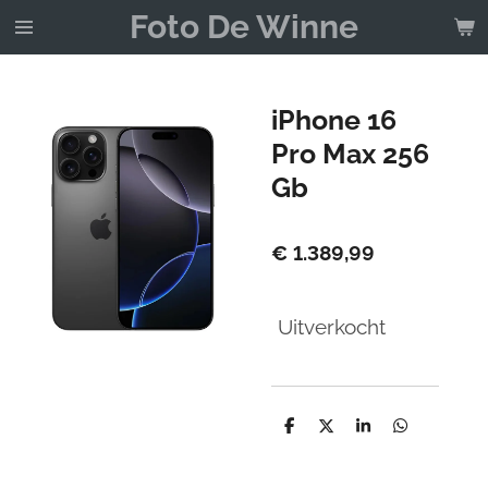
Foto De Winne
Ga
direct
naar
de
iPhone 16
hoofdinhoud
Pro Max 256
Gb
€ 1.389,99
Uitverkocht
D
D
S
D
e
e
h
e
l
e
a
l
e
l
r
e