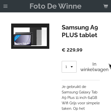
Foto De Winne
Ga
direct
naar
de
Samsung A9
hoofdinhoud
PLUS tablet
€ 229,99
In
winkelwagen
Je gebruikt de
Samsung Galaxy Tab
A9 Plus 11 inch 64GB
Wifi Grijs voor simpele
taken. Op het