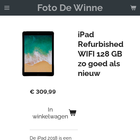
Foto De Winne
Ga
direct
naar
de
iPad
hoofdinhoud
Refurbished
WIFI 128 GB
zo goed als
nieuw
€ 309,99
In
winkelwagen
De iPad 2018 is een